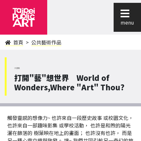
menu
首頁
公共藝術作品
大安區
打開"藝"想世界 World of
Wonders,Where "Art" Thou?
觸發靈感的想像力~ 也許來自一段歷史故事 或校園文化，
也許來自一部趣味影集 或學校活動， 也許是和煦的陽光
灑在篩落的 樹葉映在地上的畫面； 也許沒有也許， 而是
另一種心靈交織與啟發。 讓~ 我們共同引航另一奇幻的旅