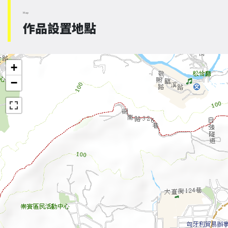
Map
作品設置地點
+
−