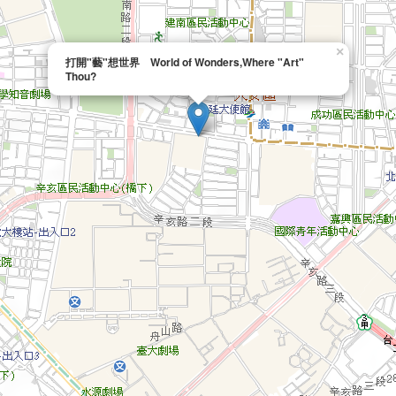
×
打開"藝"想世界 World of Wonders,Where "Art"
Thou?