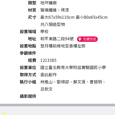
類型
地坪鑲嵌
材質
玻璃纖維、烤漆
尺寸
最大67x59x110cm 最小80x65x45cm
共八個造型物
設置場域
學校
地址
和平東路二段94號
（另開新視
交通方式
設置地點
登月樓前綠地至善樓左側
參觀條件
經費
1213385
設置單位
國立臺北教育大學附設實驗國民小學
取得方式
委託創作
執行小組
林進山、劉得邵、蘇文清、曹筱玥、
呂欽文
攝影提供