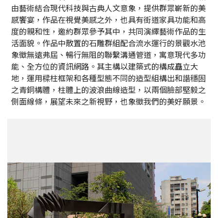
由藝術結合現代科技與古典人文意象，提供群眾嶄新的美
感饗宴，作品在視覺美感之外，也具有街道家具功能和高
度的親和性，邀約群眾參予其中，共同演繹藝術作品的生
活面貌。作品中散置的石雕群組配合流水運行的景觀水池
象徵無遠弗屆、暢行無阻的聯繫溝通管道，寓意現代多功
能、全方位的資訊網路。其主構以建築式的構成矗立大
地，運用樑柱框架和各種型態不同的造型組構出和諧穩固
之青銅構體，柱體上的波浪曲線造型，以兩個臉部堅毅之
側面線條，展望未來之新視野，也象徵我們的美好願景。