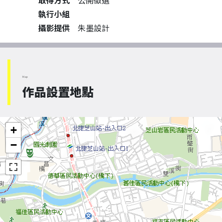
取得方式
公開徵選
執行小組
攝影提供
朱墨設計
Map
作品設置地點
+
−