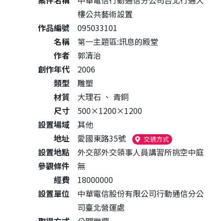
案件名稱
中華電信行動通信分公司台北行通大
樓公共藝術設置
作品編號
095033101
名稱
第一主題區:訊息的殿堂
作者
郭清治
創作年代
2006
類型
雕塑
材質
大理石
、
青銅
尺寸
500×1200×1200
設置場域
其他
地址
愛國東路35號
（另開新視窗）
交通方式
設置地點
外交部外交領事人員講習所挑空中庭
參觀條件
無
經費
18000000
設置單位
中華電信股份有限公司行動通信分公
司臺北營運處