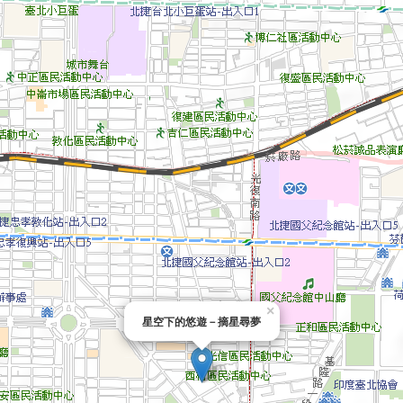
×
星空下的悠遊－摘星尋夢