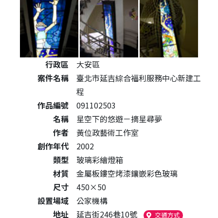
公共藝術作品詳細資料
行政區
大安區
案件名稱
臺北市延吉綜合福利服務中心新建工
程
作品編號
091102503
名稱
星空下的悠遊－摘星尋夢
作者
黃位政藝術工作室
創作年代
2002
類型
玻璃彩繪燈箱
材質
金屬板鏤空烤漆鑲嵌彩色玻璃
尺寸
450×50
設置場域
公家機構
地址
延吉街246巷10號
（另開新視窗
交通方式