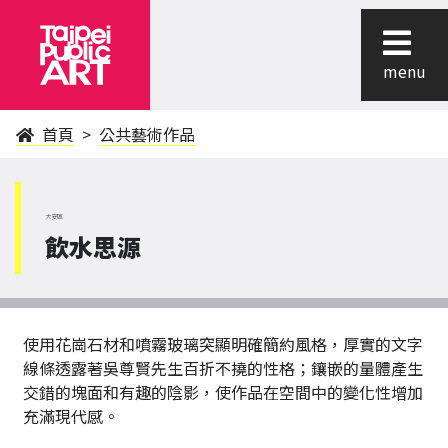
menu
首頁
公共藝術作品
大安區
飲水思源
使用花崗石材和噴霧玻璃突顯明確簡約風格，厚實的文字
線條透露著吳尊賢先生百折不撓的性格；鑲嵌的量體產生
交錯的塊面和有趣的陰影，使作品在空間中的變化性增加
充滿現代感。