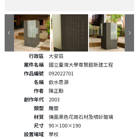
公共藝術作品詳細資料
行政區
大安區
案件名稱
國立臺灣大學尊賢館新建工程
作品編號
092022701
名稱
飲水思源
作者
陳正勳
創作年代
2003
類型
雕塑
材質
燒面黑色花崗石材及噴砂玻璃
尺寸
90×100×190
設置場域
學校