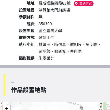
地址
羅斯福路四段83號
（另開新視
交通方式
設置地點
尊賢館大門前廣場
參觀條件
無
經費
850300
設置單位
國立臺灣大學
取得方式
邀請比件
執行小組
林峰田、陳葆真、謝明良、吳明修、
茅增榮、郭斯傑、蔡厚男
攝影提供
朱墨設計
Map
作品設置地點
+