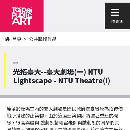
menu
首頁
公共藝術作品
大安區
光拓臺大--臺大劇場(一) NTU
Lightscape - NTU Theatre(I)
座落於鹿鳴堂內的臺大劇場是國民政府遷臺後原為招待僑
胞所搭建的建築物，由於這座建築物即將遷址重建的機
緣，很高興能與 戲劇系劉權富老師與戲劇系的同學們共
同替臺大劇場保留即將消失的珍貴影像，藉由這次在光與