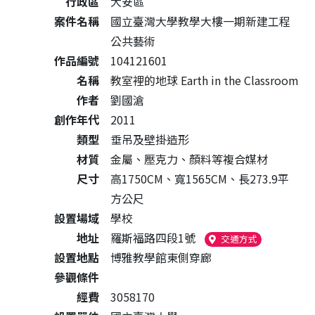
公共藝術作品詳細資料
行政區
大安區
案件名稱
國立臺灣大學教學大樓一期新建工程
公共藝術
作品編號
104121601
名稱
教室裡的地球 Earth in the Classroom
作者
劉國滄
創作年代
2011
類型
垂吊及壁掛造形
材質
金屬、壓克力、顏料等複合媒材
尺寸
高1750CM、寬1565CM、長273.9平
方公尺
設置場域
學校
地址
羅斯福路四段1號
（另開新視窗
交通方式
設置地點
博雅教學館東側穿廊
參觀條件
經費
3058170