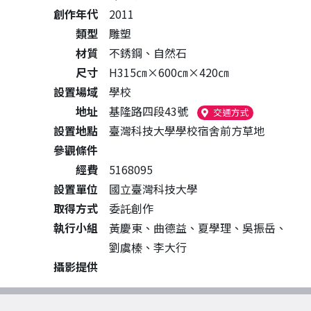
創作年代
2011
類型
雕塑
材質
不銹鋼、自然石
尺寸
H315㎝×600㎝×420㎝
設置場域
學校
地址
基隆路四段43號
（另開新視窗
交通方式
設置地點
臺灣科技大學學校宿舍前方草地
參觀條件
經費
5168095
設置單位
國立臺灣科技大學
取得方式
委託創作
執行小組
黃慶東、曲德益、夏學理、吳振岳、
劉虞榛、李大行
攝影提供