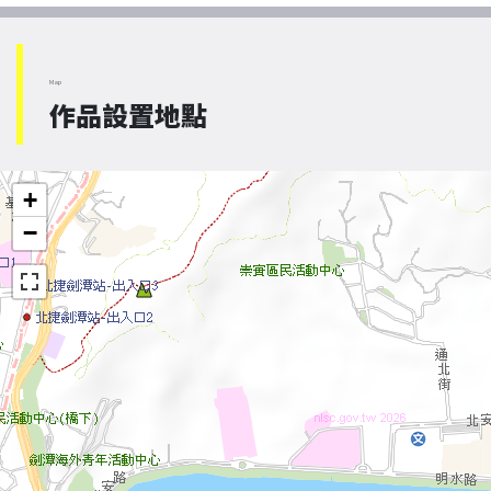
Map
作品設置地點
+
−