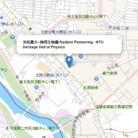
×
光拓臺大--物理文物廳 Radiant Pioneering - NTU
Heritage Hall of Physics