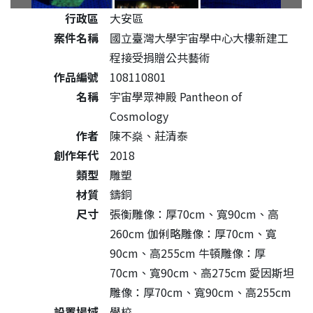
公共藝術作品詳細資料
行政區
大安區
案件名稱
國立臺灣大學宇宙學中心大樓新建工
程接受捐贈公共藝術
作品編號
108110801
名稱
宇宙學眾神殿 Pantheon of
Cosmology
作者
陳不燊、莊清泰
創作年代
2018
類型
雕塑
材質
鑄銅
尺寸
張衡雕像：厚70cm、寬90cm、高
260cm 伽俐略雕像：厚70cm、寬
90cm、高255cm 牛頓雕像：厚
70cm、寬90cm、高275cm 愛因斯坦
雕像：厚70cm、寬90cm、高255cm
設置場域
學校