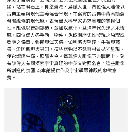
縁，站在隕石上，仰望蒼穹、鳥瞰人世。四位偉人雕像以
古典主義與現代主義混合呈現，在寫實的古典中帶著簡潔
粗曠線條的現代感，表現偉大科學家追求真理的質樸個
性。雕像以青銅鑄造，並加以氧化，益增年代久遠之永恆
感，四位偉人各手執一物件，象徵期歷史性發現之原理或
發明之儀器：張衡與渾天儀、伽利略與望遠、牛頓與蘋
果、愛因斯坦與蟲洞。這些器物以不銹鋼材質拋光呈現，
使它熠熠生輝，照耀古今。每尊偉人雕像下方牆面上，刻
有該偉人有關探索宇宙真理的中英文對照名言。這些雕像
所創造的氛圍,為本館提供作為宇宙學眾神殿的象徵意
義。