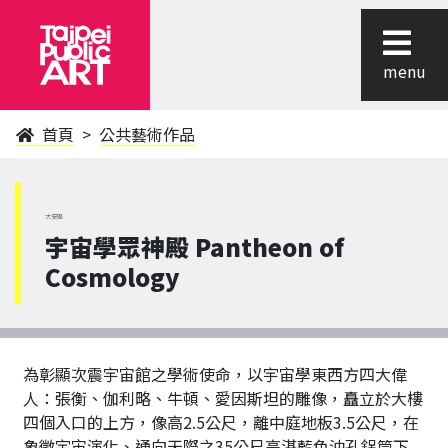
menu
首頁
公共藝術作品
大安區
宇宙學眾神殿 Pantheon of
Cosmology
為彰顯次震宇宙館之學術使命，以宇宙學東西方四大偉
人：張衡、伽利略、牛頓、愛因斯坦的雕像，矗立於大樓
四個入口的上方，像高2.5公尺，離中庭地板3.5公尺，在
象徵宇宙演化、通向天際之35公尺高湛藍色沖孔鋁筒下