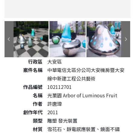
公共藝術作品詳細資料
行政區
大安區
案件名稱
中華電信北區分公司大安機房暨大安
線中新建工程公共藝術
作品編號
102112701
名稱
光菓園 Arbor of Luminous Fruit
作者
許唐瑋
創作年代
2011
類型
雕塑 發光裝置
材質
雪花石、靜電感應裝置、鏡面不鏽