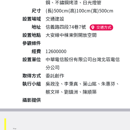
鋼、不鏽鋼烤漆、日光燈管
尺寸
(長)500cm(高)100cm(寬)500cm
設置場域
交通建設
地址
信義路四段74巷7號
（另開新視
交通方式
設置地點
大安線中棟東側開放空間
參觀條件
經費
12600000
設置單位
中華電信股份有限公司台灣北區電信
分公司
取得方式
委託創作
執行小組
吳政洤、李秉真、葉山銘、朱惠芬、
蔡文祥、劉鎮洲、陳順築
攝影提供
Map