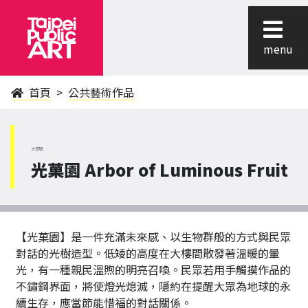
menu
首頁
公共藝術作品
大安區
光菓園 Arbor of Luminous Fruit
【光菓園】是一件充滿未來感、以生物群般的方式與民眾
對話的光樹造型。低矮的高度在大樓間散發著溫暖的暈
光，有一種親民溫煦的明亮召喚。民眾若用手觸摸作品的
不鏽鋼界面，將使燈光熄滅，隱約在提醒大眾為地球的永
續生存，應當節能惜福的對話關係。