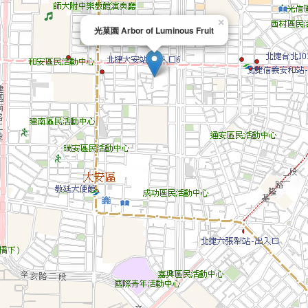
×
光菓園 Arbor of Luminous Fruit