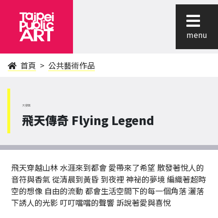
menu
首頁
公共藝術作品
大安區
飛天傳奇 Flying Legend
飛天穿越山林 水涯來到都會 愛帶來了希望 散發著悅人的
音符與香氣 從清晨到黃昏 到夜裡 神祕的夢境 編織著超時
空的想像 自由的流動 都會生活空間下的每一個角落 灑落
下誘人的光影 叮叮噹噹的聲響 訴說著愛與喜悅