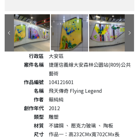
公共藝術作品詳細資料
行政區
大安區
案件名稱
捷運信義線大安森林公園站(R09)公共
藝術
作品編號
104121601
名稱
飛天傳奇 Flying Legend
作者
賴純純
創作年代
2012
類型
雕塑
材質
不鏽鋼
、
壓克力玻璃
、
陶板
尺寸
作品一：高232CMx寬702CMx長