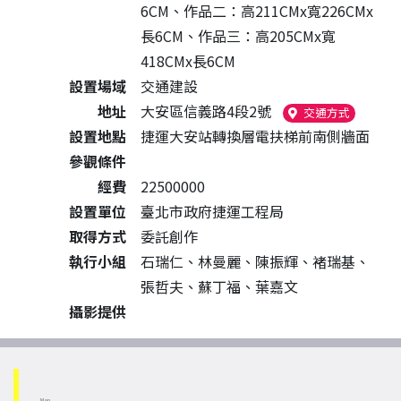
6CM、作品二：高211CMx寬226CMx
長6CM、作品三：高205CMx寬
418CMx長6CM
設置場域
交通建設
地址
大安區信義路4段2號
（另開新
交通方式
設置地點
捷運大安站轉換層電扶梯前南側牆面
參觀條件
經費
22500000
設置單位
臺北市政府捷運工程局
取得方式
委託創作
執行小組
石瑞仁、林曼麗、陳振輝、褚瑞基、
張哲夫、蘇丁福、葉嘉文
攝影提供
Map