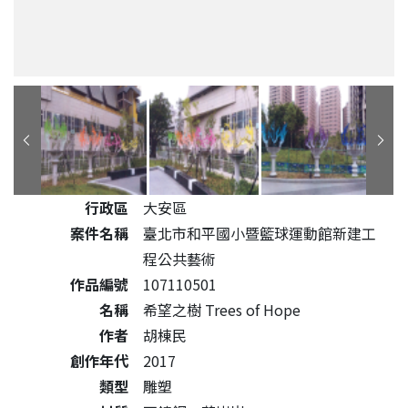
公共藝術作品詳細資料
行政區
大安區
案件名稱
臺北市和平國小暨籃球運動館新建工
程公共藝術
作品編號
107110501
名稱
希望之樹 Trees of Hope
作者
胡棟民
創作年代
2017
類型
雕塑