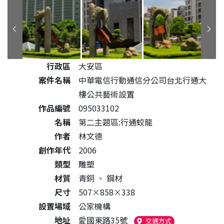
公共藝術作品詳細資料
行政區
大安區
案件名稱
中華電信行動通信分公司台北行通大
樓公共藝術設置
作品編號
095033102
名稱
第二主題區:行通蛟龍
作者
林文德
創作年代
2006
類型
雕塑
材質
青銅
、
鋼材
尺寸
507×858×338
設置場域
公家機構
地址
愛國東路35號
（另開新視窗）
交通方式