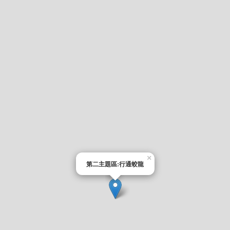
×
第二主題區:行通蛟龍