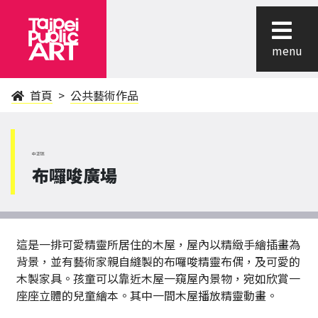
menu
首頁
公共藝術作品
中正區
布囉唆廣場
這是一排可愛精靈所居住的木屋，屋內以精緻手繪插畫為
背景，並有藝術家親自縫製的布囉唆精靈布偶，及可愛的
木製家具。孩童可以靠近木屋一窺屋內景物，宛如欣賞一
座座立體的兒童繪本。其中一間木屋播放精靈動畫。