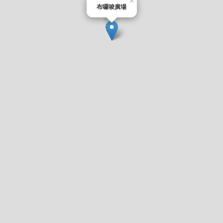
×
布囉唆廣場