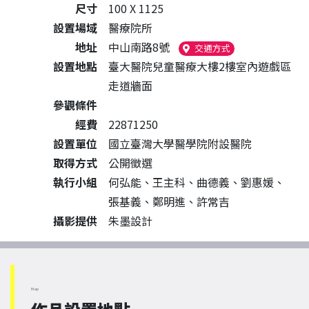
尺寸
100 X 1125
設置場域
醫療院所
地址
中山南路8號
（另開新視窗）
交通方式
設置地點
臺大醫院兒童醫療大樓2樓室內遊戲區
走道牆面
參觀條件
經費
22871250
設置單位
國立臺灣大學醫學院附設醫院
取得方式
公開徵選
執行小組
何弘能、王主科、曲德義、劉惠媛、
張基義、鄭明進、許常吉
攝影提供
朱墨設計
Map