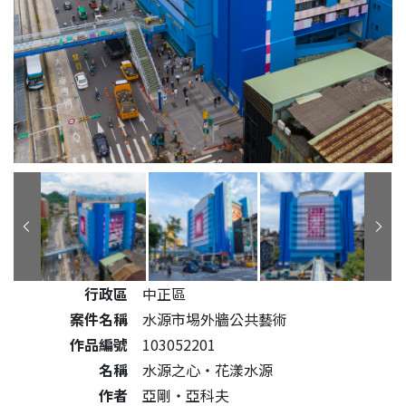
公共藝術作品詳細資料
行政區
中正區
案件名稱
水源市埸外牆公共藝術
作品編號
103052201
名稱
水源之心‧花漾水源
作者
亞剛‧亞科夫