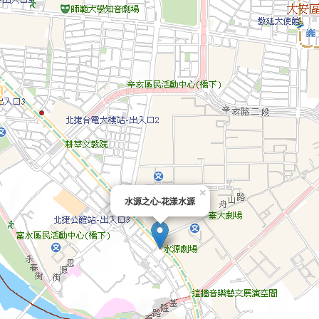
×
水源之心‧花漾水源