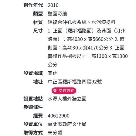
創作年代
2010
類型
壁面彩繪
材質
鋁複合沖孔板系統、水泥漆塗料
尺寸
1. 正面（羅斯福路面）及背面（汀州
路面）︰高4030 x 寬5660公分 2. 兩
側面︰高4030 x 寬4170公分 3. 正面
藝術作品摺板尺寸︰高1300 x 寬1300
公分
設置場域
其他
地址
中正區羅斯福路四段92號
（另開新視窗）
交通方式
設置地點
水源大樓外牆立面
參觀條件
經費
40612900
設置單位
臺北市政府文化局
取得方式
未分類