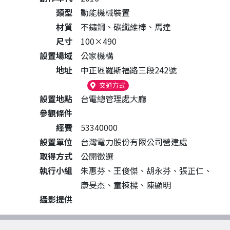
類型
動能機械裝置
材質
不鏽鋼、碳纖維棒、馬達
尺寸
100×490
設置場域
公家機構
地址
中正區羅斯福路三段242號
（另開新視窗）
交通方式
設置地點
台電總管理處大廳
參觀條件
經費
53340000
設置單位
台灣電力股份有限公司營建處
取得方式
公開徵選
執行小組
朱惠芬、王俊傑、胡永芬、張正仁、
康旻杰、童棟樑、陳顯明
攝影提供