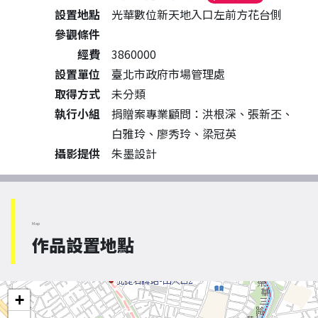
設置地點
光華數位新天地入口左前方花台側
參觀條件
經費
3860000
設置單位
臺北市政府市場管理處
取得方式
未分類
執行小組
捐贈案專業顧問：洪根深、張新丕、
白雅玲、廖秀玲、梁冠英
攝影提供
朱墨設計
Map
作品設置地點
+