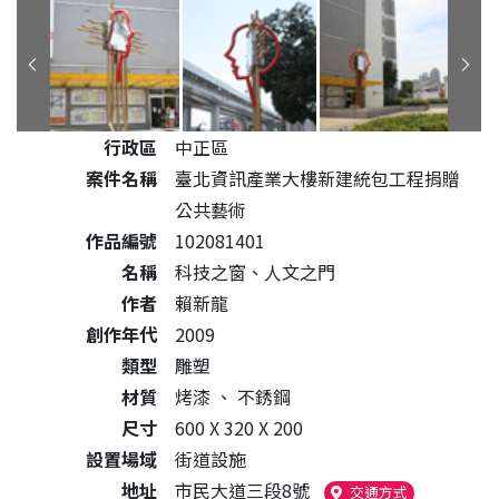
公共藝術作品詳細資料
行政區
中正區
案件名稱
臺北資訊產業大樓新建統包工程捐贈
公共藝術
作品編號
102081401
名稱
科技之窗、人文之門
作者
賴新龍
創作年代
2009
類型
雕塑
材質
烤漆
、
不銹鋼
尺寸
600 X 320 X 200
設置場域
街道設施
地址
市民大道三段8號
（另開新視窗
交通方式