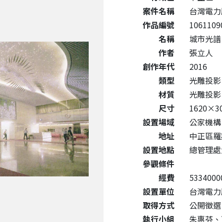
案件名稱
台灣電力
作品編號
1061109
名稱
城市光譜
作者
張立人
創作年代
2016
類型
光雕投影
材質
光雕投影
尺寸
1620×3
設置場域
公家機構
地址
中正區羅
設置地點
總管理處
參觀條件
經費
5334000
設置單位
台灣電力
取得方式
公開徵選
執行小組
朱惠芬、