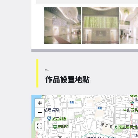
Map
作品設置地點
+
−