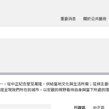
重要消息
關於公共藝術
一，從中正紀念堂至萬隆，供給當地文化與生活所需；這條主要
角度呈現我們所在的城市，以宏觀的視野看待自身與當下所處的
公共藝術作品詳細資料
行政區
中正區