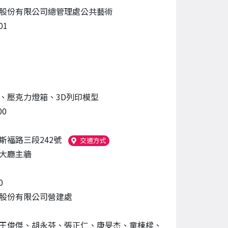
股份有限公司總管理處公共藝術
01
、壓克力燈箱、3D列印模型
00
斯福路三段242號
（另開新視窗）
交通方式
大廳主牆
0
股份有限公司營建處
王俊傑、胡永芬、張正仁、康旻杰、童棟樑、