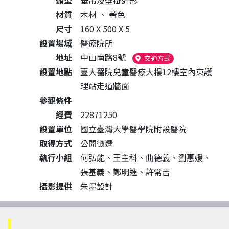
類型
垂吊及壁掛造形
材質
木材
、
著色
尺寸
160 X 500 X 5
設置場域
醫療院所
地址
中山南路8號
（另開新視窗）
交通方式
設置地點
臺大醫院兒童醫療大樓12樓室內東護
理站走道牆面
參觀條件
經費
22871250
設置單位
國立臺灣大學醫學院附設醫院
取得方式
公開徵選
執行小組
何弘能、王主科、曲德義、劉惠媛、
張基義、鄭明進、許常吉
攝影提供
朱墨設計