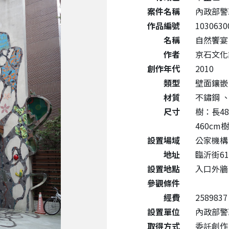
案件名稱
內政部警
作品編號
1030630
名稱
自然饗宴
作者
京石文化
創作年代
2010
類型
壁面鑲嵌
材質
不鏽鋼
尺寸
樹：長48
460cm
設置場域
公家機構
地址
臨沂街6
設置地點
入口外牆
參觀條件
經費
2589837
設置單位
內政部警
取得方式
委託創作