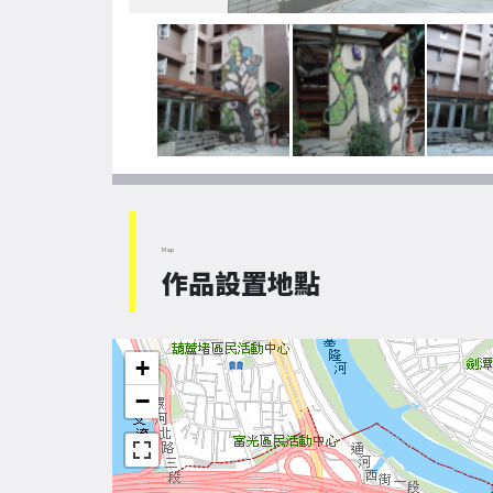
Map
作品設置地點
+
−