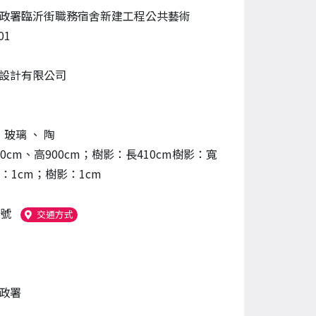
政署臨沂街職務宿舍新建工程公共藝術
01
設計有限公司
、
玻璃
、
陶
0cm、高900cm；樹影：長410cm樹影：寬
樹：1cm；樹影：1cm
1號
（另開新視窗）
交通方式
政署