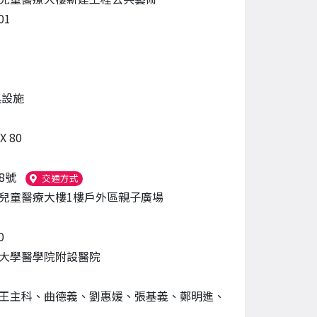
01
具設施
 X 80
8號
（另開新視窗）
交通方式
兒童醫療大樓1樓戶外區親子廣場
0
大學醫學院附設醫院
王主科、曲德義、劉惠媛、張基義、鄭明進、