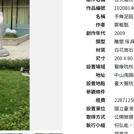
作品編號
1020814
名稱
手舞足蹈
作者
鄭榳甄
創作年代
2009
類型
雕塑 傢
材質
白花崗石
尺寸
200 X 80
設置場域
醫療院所
地址
中山南路
設置地點
臺大醫院
參觀條件
經費
2287125
設置單位
國立臺灣
取得方式
公開徵選
執行小組
何弘能、
許常吉