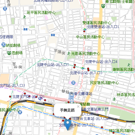
×
手舞足蹈