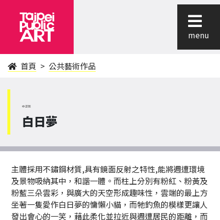
menu
首頁
公共藝術作品
中正區
白日夢
主體採用不鏽鋼材質,具有鏡面反射之特性,能將週遭環境
及景物吸納其中，和諧一體。而柱上分別有粉紅、粉黃及
粉藍三朵雲彩，與廣大的天空形成趣味性，雲端的最上方
坐著一隻愛作白日夢的慵懶小貓，而牠釣魚的模樣更讓人
發出會心的一笑，藉此柔化並拉近與週遭居民的距離，而