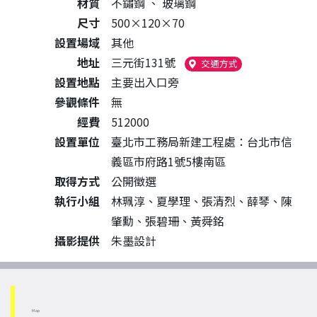
材質
不鏽鋼
、
玻璃鋼
尺寸
500×120×70
設置場域
其他
地址
三元街131號
（另開新視窗）
交通方式
設置地點
主要出入口旁
參觀條件
無
經費
512000
設置單位
臺北市工務局新建工程處：台北市信
義區市府路1號5樓南區
取得方式
公開徵選
執行小組
林珮淳、夏學理、張清烈、薛琴、陳
肇勳、張碧珊、黃舜銘
攝影提供
朱墨設計
Map