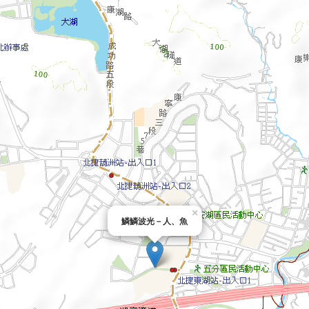
×
鱗鱗波光－人、魚