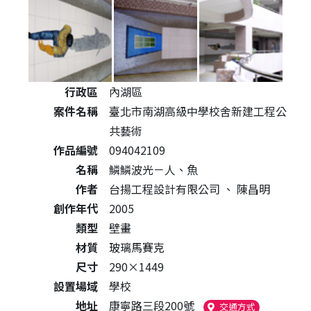
公共藝術作品詳細資料
行政區
內湖區
案件名稱
臺北市南湖高級中學校舍新建工程公
共藝術
作品編號
094042109
名稱
鱗鱗波光－人、魚
作者
台揚工程設計有限公司
、
陳昌明
創作年代
2005
類型
壁畫
材質
玻璃馬賽克
尺寸
290×1449
設置場域
學校
地址
康寧路三段200號
（另開新視窗
交通方式