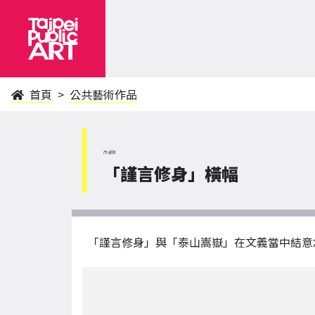
首頁
公共藝術作品
內湖區
「謹言修身」橫幅
「謹言修身」與「泰山嵩嶽」在文義當中結意