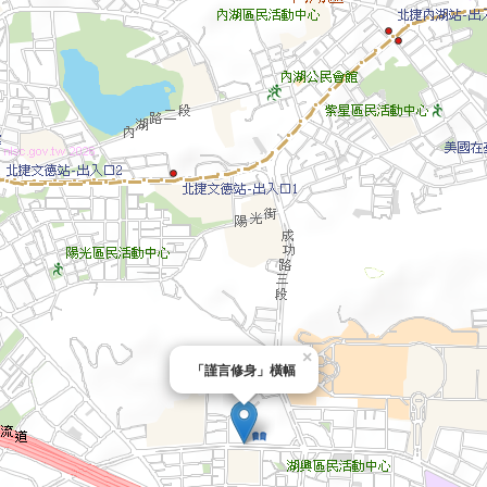
×
「謹言修身」橫幅