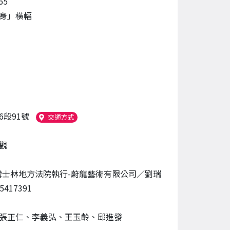
65
身」橫幅
6段91號
（另開新視窗）
交通方式
觀
灣士林地方法院執行-蔚龍藝術有限公司／劉瑞
5417391
張正仁、李義弘、王玉齡、邱進發