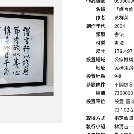
作品編號
0930000
名稱
「謹言修
作者
黃群英
創作年代
2004
類型
書法
材質
書法
尺寸
178×97
設置場域
公家機構
地址
民權東路
設置地點
9樓
參觀條件
不開放參
經費
7300000
設置單位
設置-臺
如：02-2
取得方式
指定價購
執行小組
林清吉、