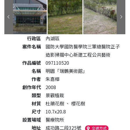
公共藝術作品詳細資料
行政區
內湖區
案件名稱
國防大學國防醫學院三軍總醫院正子
造影掃描中心新建工程公共藝術
作品編號
097110520
名稱
明園「瑞鶴美術館」
作者
朱嘉樺
創作年代
2008
類型
景觀植栽
材質
杜鵑花樹
、
櫻花樹
尺寸
10.7x20.8
設置場域
醫療院所
地址
成功路二段325號
（另開新視窗
交通方式