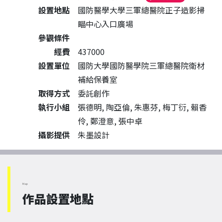
設置地點
國防醫學大學三軍總醫院正子造影掃
瞄中心入口廣場
參觀條件
經費
437000
設置單位
國防大學國防醫學院三軍總醫院衛材
補給保養室
取得方式
委託創作
執行小組
張德明, 陶亞倫, 朱惠芬, 梅丁衍, 賴香
伶, 鄭澄意, 張中卓
攝影提供
朱墨設計
Map
作品設置地點