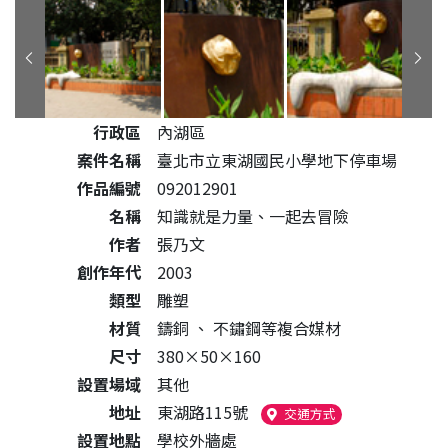
公共藝術作品詳細資料
行政區
內湖區
案件名稱
臺北市立東湖國民小學地下停車場
作品編號
092012901
名稱
知識就是力量、一起去冒險
作者
張乃文
創作年代
2003
類型
雕塑
材質
鑄銅
、
不鏽鋼等複合媒材
尺寸
380×50×160
設置場域
其他
地址
東湖路115號
（另開新視窗）
交通方式
設置地點
學校外牆處