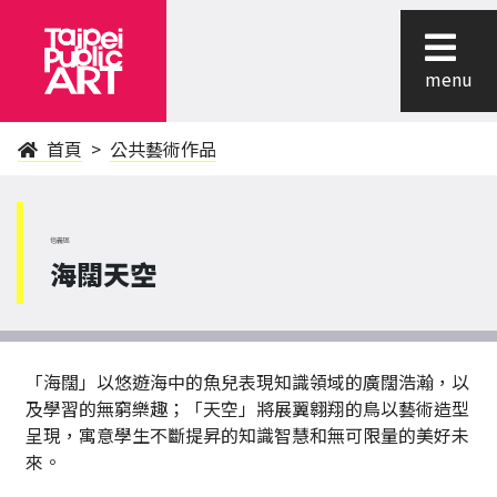
menu
首頁
公共藝術作品
信義區
海闊天空
「海闊」以悠遊海中的魚兒表現知識領域的廣闊浩瀚，以
及學習的無窮樂趣；「天空」將展翼翱翔的鳥以藝術造型
呈現，寓意學生不斷提昇的知識智慧和無可限量的美好未
來。