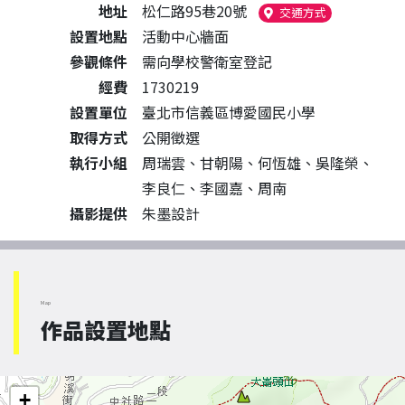
地址
松仁路95巷20號
（另開新視窗
交通方式
設置地點
活動中心牆面
參觀條件
需向學校警衛室登記
經費
1730219
設置單位
臺北市信義區博愛國民小學
取得方式
公開徵選
執行小組
周瑞雲、甘朝陽、何恆雄、吳隆榮、
李良仁、李國嘉、周南
攝影提供
朱墨設計
Map
作品設置地點
+