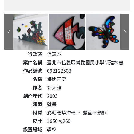
公共藝術作品詳細資料
行政區
信義區
案件名稱
臺北市信義區博愛國民小學新建校舍
作品編號
092122508
名稱
海闊天空
作者
郭大維
創作年代
2003
類型
壁畫
材質
彩釉窯燒琉璃
、
鏡面不銹鋼
尺寸
1650×260
設置場域
學校