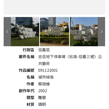
公共藝術作品詳細資料
行政區
信義區
案件名稱
忠信地下停車場〈松高-信義三號〉公
共藝術
作品編號
091122001
名稱
城市候鳥
作者
蔡政維
創作年代
2002
類型
雕塑
材質
鑄銅