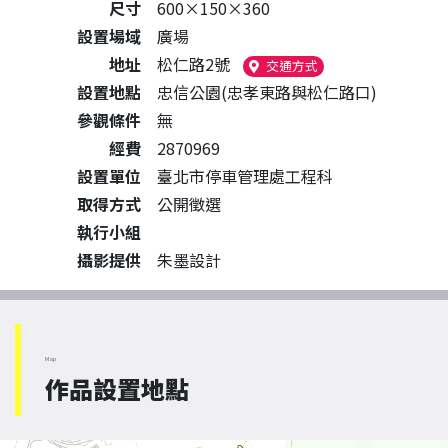
尺寸
600×150×360
設置場域
廣場
地址
松仁路2號
（另開新視窗）
交通方式
設置地點
忠信公園(忠孝東路與松仁路口)
參觀條件
無
經費
2870969
設置單位
臺北市停車管理處工程科
取得方式
公開徵選
執行小組
攝影提供
朱墨設計
Map
作品設置地點