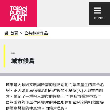
menu
首頁
公共藝術作品
信義區
城市候鳥
城市是人類因文明與所需的經濟活動而聚集產生的集合名
詞，正因如此再這個名詞內游移的小單位(人)大都來自四
方，像足了一群飛入城市的候鳥。 而在都市叢林中為了
這些游移的小單位所興建的停車場也相當程度的相似於提
供候鳥暫歇的棲息地。 你我=候鳥。