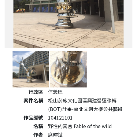
公共藝術作品詳細資料
行政區
信義區
案件名稱
松山菸廠文化園區興建營運移轉
(BOT)計畫-臺北文創大樓公共藝術
作品編號
104121101
名稱
野性的寓言 Fable of the wild
作者
席時斌