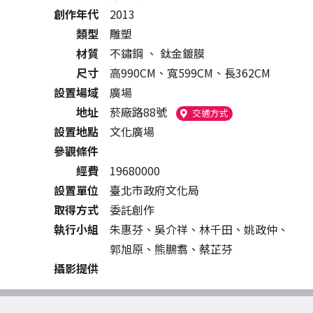
創作年代
2013
類型
雕塑
材質
不鏽鋼
、
鈦金鍍膜
尺寸
高990CM、寬599CM、長362CM
設置場域
廣場
地址
菸廠路88號
（另開新視窗）
交通方式
設置地點
文化廣場
參觀條件
經費
19680000
設置單位
臺北市政府文化局
取得方式
委託創作
執行小組
朱惠芬、吳介祥、林千田、姚政仲、
郭旭原、熊鵬翥、蔡芷芬
攝影提供