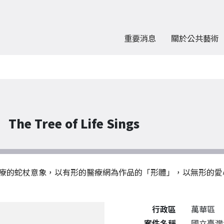
重要消息
關於公共藝術
Tree of Life Sings
療的蛇杖意象，以有形的醫療網為作品的「形體」，以無形的愛
公共藝術作品詳細資料
行政區
萬華區
案件名稱
國立臺灣