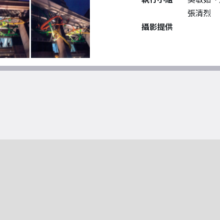
張清烈
攝影提供