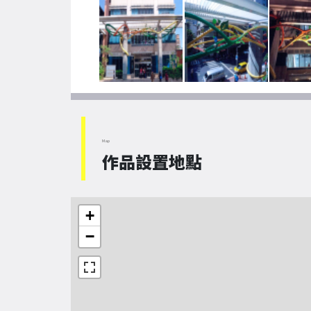
Map
作品設置地點
+
−