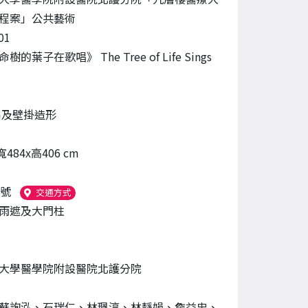
程案」公共藝術
01
的葉子在歌唱》 The Tree of Life Sings
吊及壁掛造形
寬484x高406 cm
7號
（另開新視窗）
交通方式
雨遮及大門柱
大學醫學院附設醫院北護分院
蘇詢泓、石瑞仁、林珮淳、林靜娟、詹益忠、