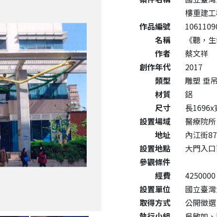
樓重建工
作品編號
1061109
名稱
《聽，生命樹
作者
蔡文祥
創作年代
2017
類型
雕塑 垂
材質
鋁
尺寸
長1696x
設置場域
醫療院所
地址
內江街8
設置地點
大門入口
參觀條件
經費
4250000
設置單位
國立臺灣
取得方式
公開徵選
執行小組
吳敏如、