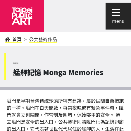
menu
首頁
公共藝術作品
萬華區
艋舺記憶 Monga Memories
隘門是早期台灣傳統聚落所特有建築，屬於民間自衛措施
的一種。隘門在白天開啟，每當夜晚或有緊急事件時，隘
門就會立刻關閉，作管制及圍堵，保護鄰里的安全。 過
去隘門是安全的出入口，公共藝術則將隘門化為記憶迴廊
的出入口，它代表著世世代代居住於艋舺的人，生活在此