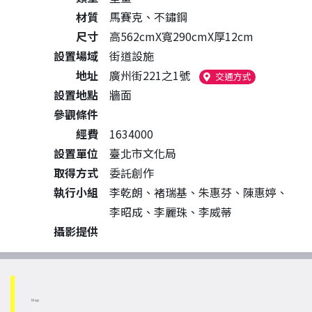
材質
馬賽克、不鏽鋼
尺寸
高562cmX寬290cmX厚12cm
設置場域
街道設施
地址
廣州街221之1號
（另開新視窗
交通方式
設置地點
牆面
參觀條件
經費
1634000
設置單位
臺北市文化局
取得方式
委託創作
執行小組
李乾朗、褚瑞基、朱惠芬、陳惠婷、
李昭成、李麗珠、李威蒂
攝影提供
Map