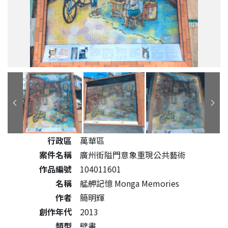
公共藝術作品詳細資料
行政區
萬華區
案件名稱
廣州街隘門意象重現公共藝術
作品編號
104011601
名稱
艋舺記憶 Monga Memories
作者
簡明輝
創作年代
2013
類型
壁畫