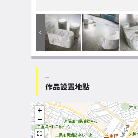
Map
作品設置地點
+
−