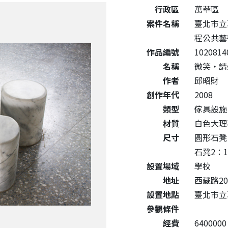
公共藝術作品詳細資料
行政區
萬華區
案件名稱
臺北市立
程公共藝
作品編號
1020814
名稱
微笑‧請
作者
邱昭財
創作年代
2008
類型
傢具設施
材質
白色大理
尺寸
圓形石凳：
石凳2：10
設置場域
學校
地址
西藏路20
設置地點
臺北市立
參觀條件
經費
6400000