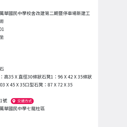
萬華國民中學校舍改建第二期暨停車場新建工
術
01
坐
石
高35 X 直徑30條狀石凳1：96 X 42 X 35條狀
3 X 45 X 35口型石凳：87 X 72 X 35
1號
（另開新視窗）
交通方式
萬華國民中學七龍柱區