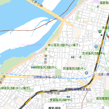
×
微笑‧請坐