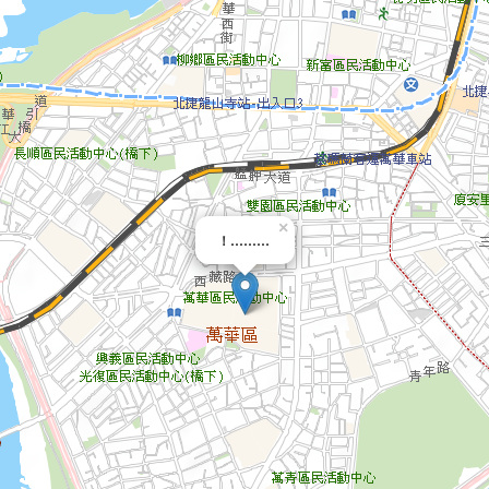
×
！………