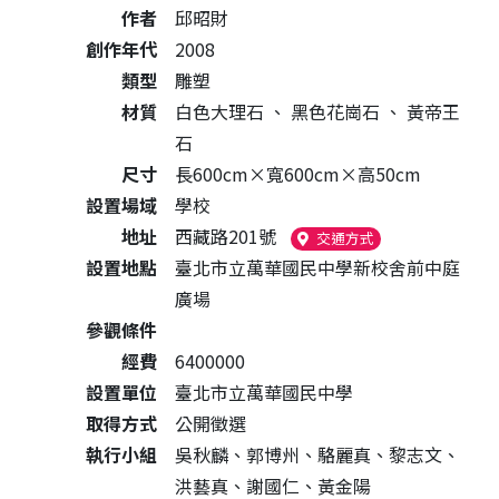
作者
邱昭財
創作年代
2008
類型
雕塑
材質
白色大理石
、
黑色花崗石
、
黃帝王
石
尺寸
長600cm×寬600cm×高50cm
設置場域
學校
地址
西藏路201號
（另開新視窗）
交通方式
設置地點
臺北市立萬華國民中學新校舍前中庭
廣場
參觀條件
經費
6400000
設置單位
臺北市立萬華國民中學
取得方式
公開徵選
執行小組
吳秋麟、郭博州、駱麗真、黎志文、
洪藝真、謝國仁、黃金陽