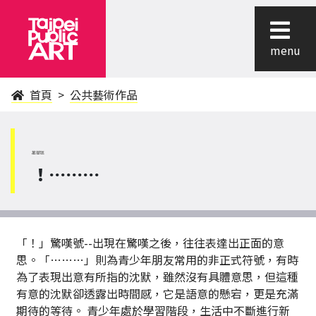
menu
首頁
公共藝術作品
萬華區
！………
「！」驚嘆號--出現在驚嘆之後，往往表達出正面的意
思。「………」則為青少年朋友常用的非正式符號，有時
為了表現出意有所指的沈默，雖然沒有具體意思，但這種
有意的沈默卻透露出時間感，它是語意的懸宕，更是充滿
期待的等待。 青少年處於學習階段，生活中不斷進行新